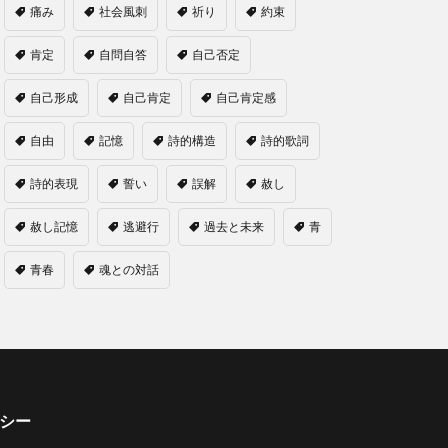
痛み
社会風刺
祈り
約束
肯定
自問自答
自己否定
自己形成
自己肯定
自己肯定感
自由
記憶
詩的構造
詩的歌詞
詩的表現
誓い
誤解
赦し
赦し記憶
逃避行
過去と未来
青
青春
魂との対話
シー