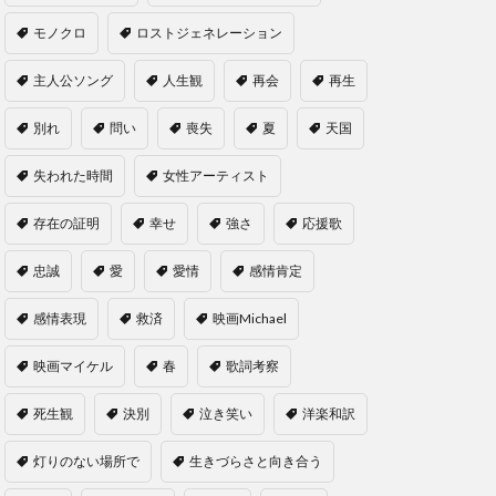
モノクロ
ロストジェネレーション
主人公ソング
人生観
再会
再生
別れ
問い
喪失
夏
天国
失われた時間
女性アーティスト
存在の証明
幸せ
強さ
応援歌
忠誠
愛
愛情
感情肯定
感情表現
救済
映画Michael
映画マイケル
春
歌詞考察
死生観
決別
泣き笑い
洋楽和訳
灯りのない場所で
生きづらさと向き合う