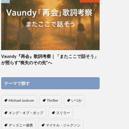
Vaundy『再会』歌詞考察｜「またここで話そう」
が照らす“喪失のその先”へ
テーマで探す
Michael Jackson
Thriller
いつか
キング・オブ・ポップ
スリラー
ディズニー連携
マイケル・ジャクソン