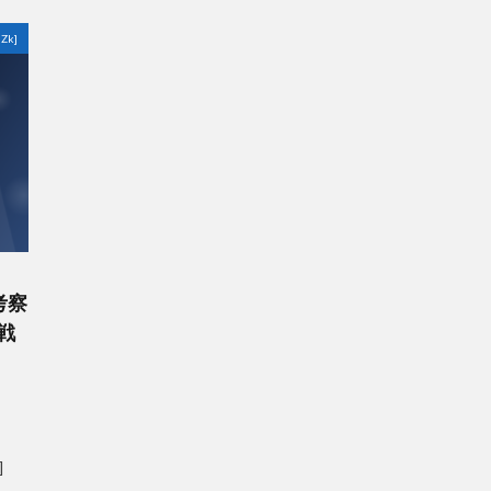
Zk]
詞考察
杯戦
]