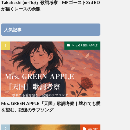
Takahashi (m-flo)』歌詞考察｜MFゴースト3rd ED
が描くレースの余韻
人気記事
Mrs. GREEN APPLE
Mrs. GREEN APPLE『天国』歌詞考察｜壊れても愛
を望む、記憶のラブソング
Vaundy