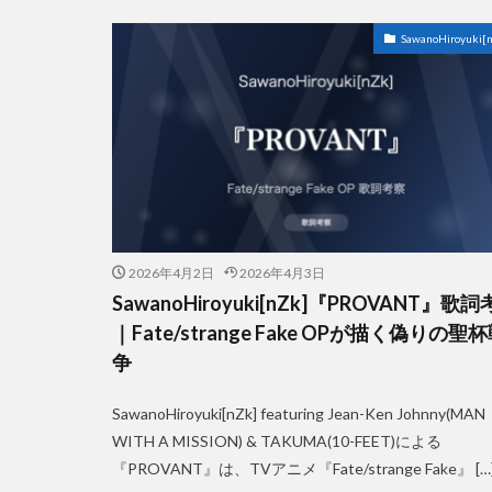
SawanoHiroyuki[n
2026年4月2日
2026年4月3日
SawanoHiroyuki[nZk]『PROVANT』歌
｜Fate/strange Fake OPが描く偽りの聖
争
SawanoHiroyuki[nZk] featuring Jean-Ken Johnny(MAN
WITH A MISSION) & TAKUMA(10-FEET)による
『PROVANT』は、TVアニメ『Fate/strange Fake』 […