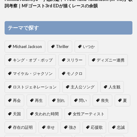
詞考察｜MFゴースト3rd EDが描くレースの余韻
テーマで探す
Michael Jackson
Thriller
いつか
キング・オブ・ポップ
スリラー
ディズニー連携
マイケル・ジャクソン
モノクロ
ロストジェネレーション
主人公ソング
人生観
再会
再生
別れ
問い
喪失
夏
天国
失われた時間
女性アーティスト
存在の証明
幸せ
強さ
応援歌
忠誠