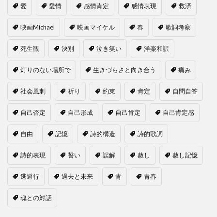
愛
愛情
感情肯定
感情表現
救済
映画Michael
映画マイケル
春
歌詞考察
死生観
決別
泣き笑い
洋楽和訳
灯りのない場所で
生きづらさと向き合う
痛み
社会風刺
祈り
約束
肯定
自問自答
自己否定
自己形成
自己肯定
自己肯定感
自由
記憶
詩的構造
詩的歌詞
詩的表現
誓い
誤解
赦し
赦し記憶
逃避行
過去と未来
青
青春
魂との対話