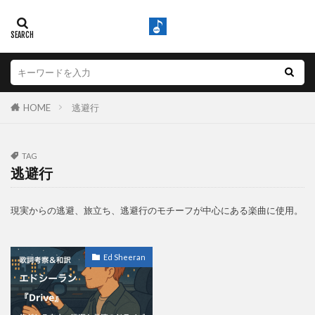
HOME
逃避行
TAG
逃避行
現実からの逃避、旅立ち、逃避行のモチーフが中心にある楽曲に使用。
Ed Sheeran