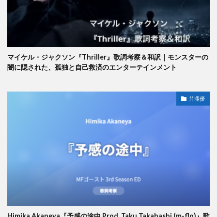
マイケル・ジャクソン『Thriller』歌詞考察＆和訳｜モンスターの
闇に隠された、孤独と自己救済のエンターテインメント
芹澤優
Himika Akaneya『予感の途中 Prod. Taku Takahashi (m-flo)』歌