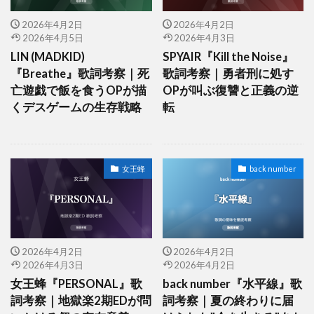
2026年4月2日
2026年4月2日
2026年4月5日
2026年4月3日
LIN (MADKID)
SPYAIR『Kill the Noise』
『Breathe』歌詞考察｜死
歌詞考察｜勇者刑に処す
亡遊戯で飯を食うOPが描
OPが叫ぶ復讐と正義の逆
くデスゲームの生存戦略
転
女王蜂
back number
2026年4月2日
2026年4月2日
2026年4月3日
2026年4月2日
女王蜂『PERSONAL』歌
back number『水平線』歌
詞考察｜地獄楽2期EDが問
詞考察｜夏の終わりに届