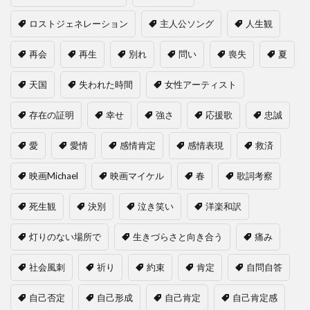
ロストジェネレーション
主人公ソング
人生観
再会
再生
別れ
問い
喪失
夏
天国
失われた時間
女性アーティスト
存在の証明
幸せ
強さ
応援歌
忠誠
愛
愛情
感情肯定
感情表現
救済
映画Michael
映画マイケル
春
歌詞考察
死生観
決別
泣き笑い
洋楽和訳
灯りのない場所で
生きづらさと向き合う
痛み
社会風刺
祈り
約束
肯定
自問自答
自己否定
自己形成
自己肯定
自己肯定感