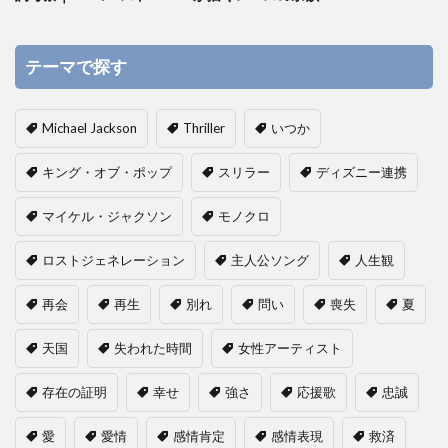
テーマで探す
Michael Jackson
Thriller
いつか
キング・オブ・ポップ
スリラー
ディズニー連携
マイケル・ジャクソン
モノクロ
ロストジェネレーション
主人公ソング
人生観
再会
再生
別れ
問い
喪失
夏
天国
失われた時間
女性アーティスト
存在の証明
幸せ
強さ
応援歌
忠誠
愛
愛情
感情肯定
感情表現
救済