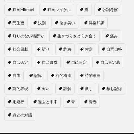
映画Michael
映画マイケル
春
歌詞考察
死生観
決別
泣き笑い
洋楽和訳
灯りのない場所で
生きづらさと向き合う
痛み
社会風刺
祈り
約束
肯定
自問自答
自己否定
自己形成
自己肯定
自己肯定感
自由
記憶
詩的構造
詩的歌詞
詩的表現
誓い
誤解
赦し
赦し記憶
逃避行
過去と未来
青
青春
魂との対話