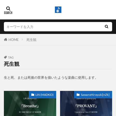
HOME
死生観
TAG
死生観
生と死、または死後の世界を描いたような楽曲に使用します。
LIN (MADKID)
SawanoHiroyuki[nZk]