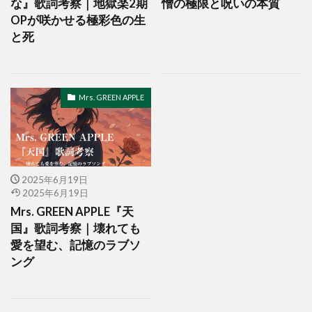
な』歌詞考察｜地獄楽2期
憎の極限と呪いの本質
OPが咲かせる極彩色の生
と死
Mrs. GREEN APPLE
2025年6月19日
2025年6月19日
Mrs. GREEN APPLE『天
国』歌詞考察｜壊れても
愛を望む、記憶のラブソ
ング