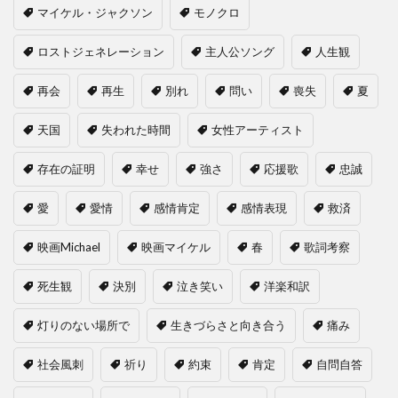
マイケル・ジャクソン
モノクロ
ロストジェネレーション
主人公ソング
人生観
再会
再生
別れ
問い
喪失
夏
天国
失われた時間
女性アーティスト
存在の証明
幸せ
強さ
応援歌
忠誠
愛
愛情
感情肯定
感情表現
救済
映画Michael
映画マイケル
春
歌詞考察
死生観
決別
泣き笑い
洋楽和訳
灯りのない場所で
生きづらさと向き合う
痛み
社会風刺
祈り
約束
肯定
自問自答