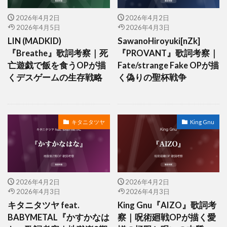
2026年4月2日
2026年4月2日
2026年4月5日
2026年4月3日
LIN (MADKID)
SawanoHiroyuki[nZk]
『Breathe』歌詞考察｜死
『PROVANT』歌詞考察｜
亡遊戯で飯を食うOPが描
Fate/strange Fake OPが描
くデスゲームの生存戦略
く偽りの聖杯戦争
キタニタツヤ
King Gnu
2026年4月2日
2026年4月2日
2026年4月3日
2026年4月3日
キタニタツヤ feat.
King Gnu『AIZO』歌詞考
BABYMETAL『かすかなは
察｜呪術廻戦OPが描く愛