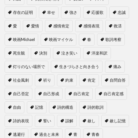
存在の証明
幸せ
強さ
応援歌
忠誠
愛
愛情
感情肯定
感情表現
救済
映画Michael
映画マイケル
春
歌詞考察
死生観
決別
泣き笑い
洋楽和訳
灯りのない場所で
生きづらさと向き合う
痛み
社会風刺
祈り
約束
肯定
自問自答
自己否定
自己形成
自己肯定
自己肯定感
自由
記憶
詩的構造
詩的歌詞
詩的表現
誓い
誤解
赦し
赦し記憶
逃避行
過去と未来
青
青春