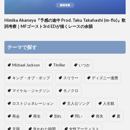
Himika Akaneya『予感の途中 Prod. Taku Takahashi (m-flo)』歌
詞考察｜MFゴースト3rd EDが描くレースの余韻
テーマで探す
Michael Jackson
Thriller
いつか
キング・オブ・ポップ
スリラー
ディズニー連携
マイケル・ジャクソン
モノクロ
ロストジェネレーション
主人公ソング
人生観
再会
再生
別れ
問い
喪失
夏
天国
失われた時間
女性アーティスト