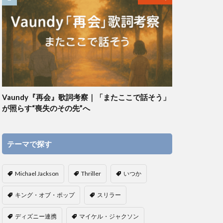
Vaundy『再会』歌詞考察｜「またここで話そう」
が照らす“喪失のその先”へ
テーマで探す
Michael Jackson
Thriller
いつか
キング・オブ・ポップ
スリラー
ディズニー連携
マイケル・ジャクソン