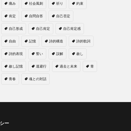
痛み
社会風刺
祈り
約束
肯定
自問自答
自己否定
自己形成
自己肯定
自己肯定感
自由
記憶
詩的構造
詩的歌詞
詩的表現
誓い
誤解
赦し
赦し記憶
逃避行
過去と未来
青
青春
魂との対話
シー