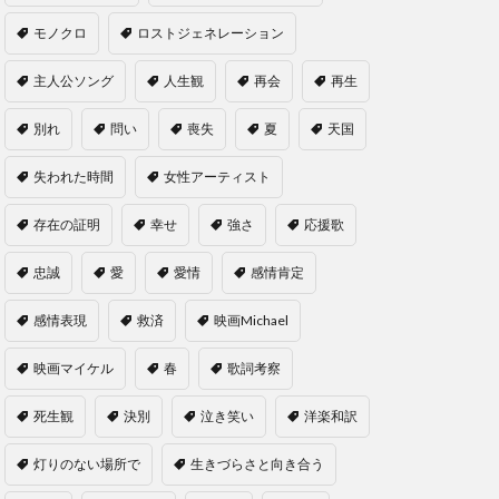
モノクロ
ロストジェネレーション
主人公ソング
人生観
再会
再生
別れ
問い
喪失
夏
天国
失われた時間
女性アーティスト
存在の証明
幸せ
強さ
応援歌
忠誠
愛
愛情
感情肯定
感情表現
救済
映画Michael
映画マイケル
春
歌詞考察
死生観
決別
泣き笑い
洋楽和訳
灯りのない場所で
生きづらさと向き合う