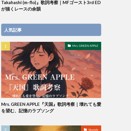
Takahashi (m-flo)』歌詞考察｜MFゴースト3rd ED
が描くレースの余韻
人気記事
Mrs. GREEN APPLE
Mrs. GREEN APPLE『天国』歌詞考察｜壊れても愛
を望む、記憶のラブソング
Vaundy