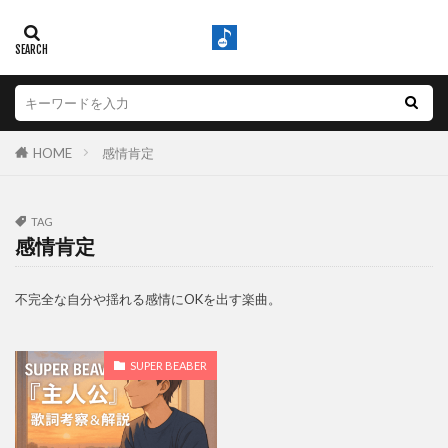
HOME
感情肯定
TAG
感情肯定
不完全な自分や揺れる感情にOKを出す楽曲。
SUPER BEABER