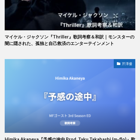
マイケル・ジャクソン『Thriller』歌詞考察＆和訳｜モンスターの
闇に隠された、孤独と自己救済のエンターテインメント
芹澤優
Himika Akaneya『予感の途中 Prod. Taku Takahashi (m-flo)』歌