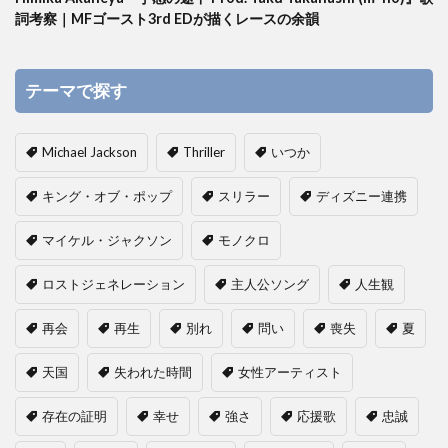
詞考察｜MFゴースト3rd EDが描くレースの余韻
テーマで探す
Michael Jackson
Thriller
いつか
キング・オブ・ポップ
スリラー
ディズニー連携
マイケル・ジャクソン
モノクロ
ロストジェネレーション
主人公ソング
人生観
再会
再生
別れ
問い
喪失
夏
天国
失われた時間
女性アーティスト
存在の証明
幸せ
強さ
応援歌
忠誠