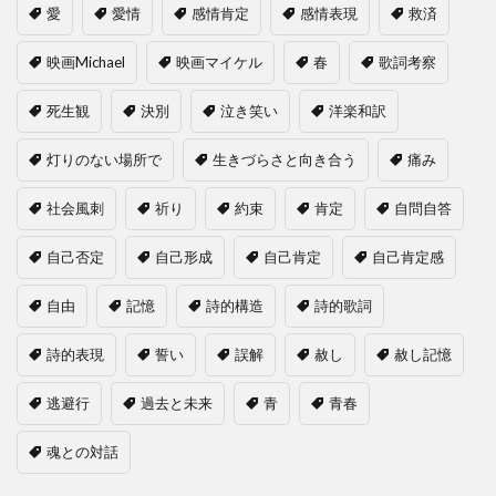
愛
愛情
感情肯定
感情表現
救済
映画Michael
映画マイケル
春
歌詞考察
死生観
決別
泣き笑い
洋楽和訳
灯りのない場所で
生きづらさと向き合う
痛み
社会風刺
祈り
約束
肯定
自問自答
自己否定
自己形成
自己肯定
自己肯定感
自由
記憶
詩的構造
詩的歌詞
詩的表現
誓い
誤解
赦し
赦し記憶
逃避行
過去と未来
青
青春
魂との対話