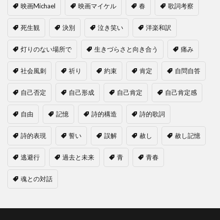
映画Michael
映画マイケル
春
歌詞考察
死生観
決別
泣き笑い
洋楽和訳
灯りのない場所で
生きづらさと向き合う
痛み
社会風刺
祈り
約束
肯定
自問自答
自己否定
自己形成
自己肯定
自己肯定感
自由
記憶
詩的構造
詩的歌詞
詩的表現
誓い
誤解
赦し
赦し記憶
逃避行
過去と未来
青
青春
魂との対話