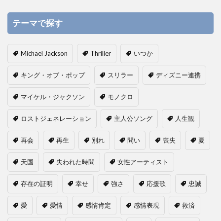
テーマで探す
Michael Jackson
Thriller
いつか
キング・オブ・ポップ
スリラー
ディズニー連携
マイケル・ジャクソン
モノクロ
ロストジェネレーション
主人公ソング
人生観
再会
再生
別れ
問い
喪失
夏
天国
失われた時間
女性アーティスト
存在の証明
幸せ
強さ
応援歌
忠誠
愛
愛情
感情肯定
感情表現
救済