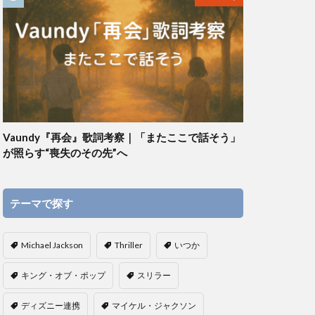
Vaundy『再会』歌詞考察｜「またここで話そう」
が照らす“喪失のその先”へ
テーマで探す
Michael Jackson
Thriller
いつか
キング・オブ・ポップ
スリラー
ディズニー連携
マイケル・ジャクソン