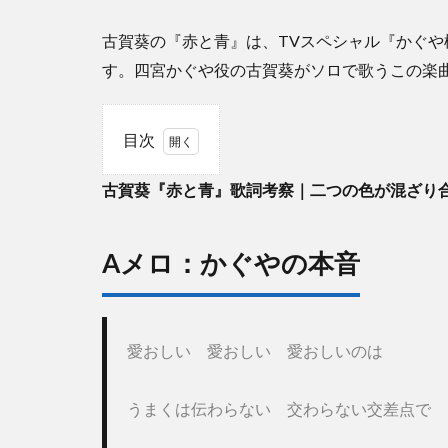
古賀葵の『赤と青』は、TVスペシャル『かぐや
す。四宮かぐや役の古賀葵がソロで歌うこの楽
目次
1
古賀葵『赤と青』歌詞考察｜二つの色が混ざり
古賀
葵
『赤
と
Aメロ：かぐやの本音
青』
歌詞
考察
｜二
愛おしい　愛おしい　愛おしいのは
つの
色が
混ざ
うまくは伝わらない　交わらない交差点で
り合
う時