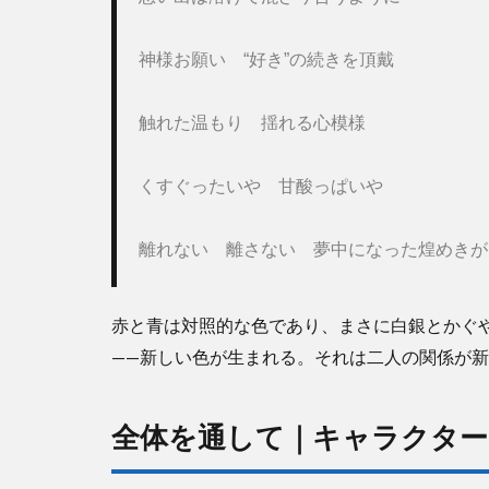
ャラ
クタ
神様お願い　“好き”の続きを頂戴
ーソ
ング
を超
触れた温もり　揺れる心模様
えた
名曲
くすぐったいや　甘酸っぱいや
赤と青は対照的な色であり、まさに白銀とかぐ
——新しい色が生まれる。それは二人の関係が
全体を通して｜キャラクター