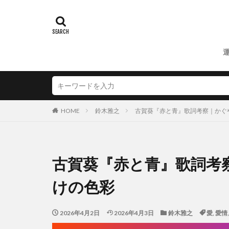
HOME
鈴木雅之
古賀葵『赤と青』歌詞考察｜かぐ
古賀葵『赤と青』歌詞考
けの色彩
2026年4月2日
2026年4月3日
鈴木雅之
愛
,
愛情