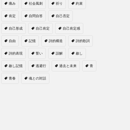
痛み
社会風刺
祈り
約束
肯定
自問自答
自己否定
自己形成
自己肯定
自己肯定感
自由
記憶
詩的構造
詩的歌詞
詩的表現
誓い
誤解
赦し
赦し記憶
逃避行
過去と未来
青
青春
魂との対話