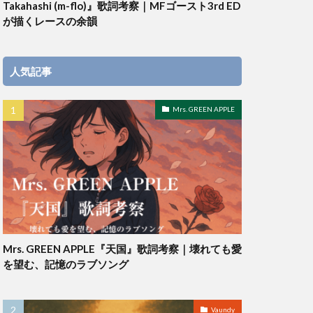
Takahashi (m-flo)』歌詞考察｜MFゴースト3rd ED
が描くレースの余韻
人気記事
Mrs. GREEN APPLE
Mrs. GREEN APPLE『天国』歌詞考察｜壊れても愛
を望む、記憶のラブソング
Vaundy