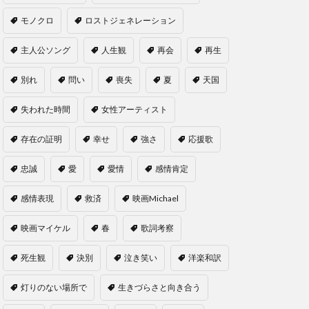
モノクロ
ロストジェネレーション
主人公ソング
人生観
再会
再生
別れ
問い
喪失
夏
天国
失われた時間
女性アーティスト
存在の証明
幸せ
強さ
応援歌
忠誠
愛
愛情
感情肯定
感情表現
救済
映画Michael
映画マイケル
春
歌詞考察
死生観
決別
泣き笑い
洋楽和訳
灯りのない場所で
生きづらさと向き合う