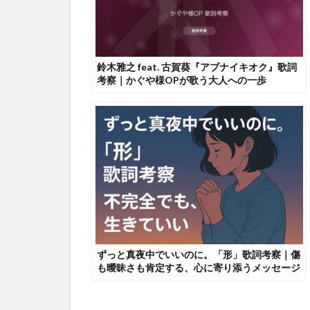
鈴木雅之 feat. 古賀葵『アブナイキオク』歌詞
考察｜かぐや様OPが歌う大人への一歩
ずっと真夜中でいいのに。「形」歌詞考察｜傷
も曖昧さも肯定する、心に寄り添うメッセージ