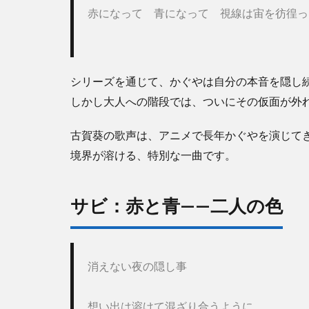
赤になって　青になって　視線は宙を彷徨っ
1.1
Aメ
ロ：
かぐ
シリーズを通じて、かぐやは自分の本音を隠し
やの
本音
しかし大人への階段では、ついにその仮面が外
1.2
古賀葵の歌声は、アニメで長年かぐやを演じて
サ
ビ：
境界が溶ける、特別な一曲です。
赤と
青
——
サビ：赤と青——二人の色
二人
の色
1.3
全体
消えない夜の隠し事
を通
して
｜キ
想い出は溶けて混ざり合うように