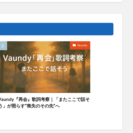
Vaundy
Vaundy『再会』歌詞考察｜「またここで話そ
う」が照らす“喪失のその先”へ